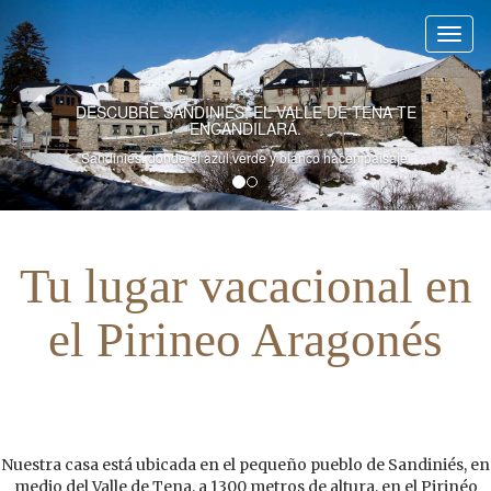
Pasar
al
Toggl
contenido
principal
DESCUBRE SANDINIÉS, EL VALLE DE TENA TE
ENCANDILARÁ.
Sandiniés, donde el azul,verde y blanco hacen paisaje.
Tu lugar vacacional en
el Pirineo Aragonés
Nuestra casa está ubicada en el pequeño pueblo de Sandiniés, en
medio del Valle de Tena, a 1300 metros de altura, en el Pirinéo